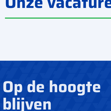
Onze vacatur
Voorman Dakdekker
Service Monteur
Op de hoogte
blijven