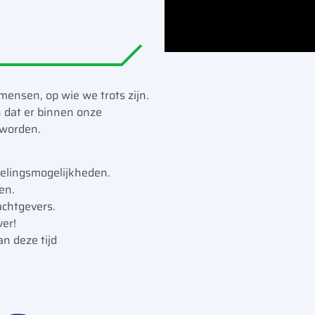
mensen, op wie we trots zijn.
 dat er binnen onze
 worden.
kelingsmogelijkheden.
en.
achtgevers.
ver!
n deze tijd